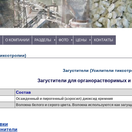
И
О КОМПАНИИ
РАЗДЕЛЫ
ФОТО
ЦЕНЫ
КОНТАКТЫ
тиксотропии)
Загустители (Усилители тиксотр
Загустители для органорастворимых и
Состав
Осажденный и пирогенный (аэросил) диоксид кремния
Волокна белого и серого цвета. Волокна используются как заг
вки
лнители