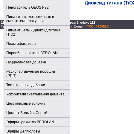
Диоксид титана (TiO
Пеногаситель GEOS P92
Пигменты железоокисные и
высокотемпературные
119619, г. Москва, ул. Производственная, дом 6, офис 112
518-85-56, 518-85-51
781-86-47
info@batolit.ru
Тел:
Факс:
E-mail:
Пигмент белый Диоксид титана
(TiO2)
Пластификаторы
Порообразователи BEROLAN
Пуццолановая добавка
Редиспергируемые порошки
(РПП)
Тиксотропные добавки
Ускорители схватывания цемента
Целлюлозные волокна
Цемент Белый и Серый
Эфиры крахмала BEROLAN
Эфиры Целлюлозы