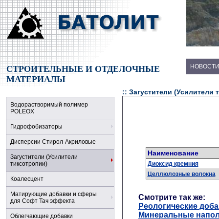
НОВОСТ
СТРОИТЕЛЬНЫЕ И ОТДЕЛОЧНЫЕ
МАТЕРИАЛЫ
:: Загустители (Усилители 
Водорастворимый полимер
POLЕOX
Гидрофобизаторы
Дисперсии Стирол-Акриловые
Наименование
Загустители (Усилители
тиксотропии)
Диоксид кремния
Целлюлозные волокна
Коалесцент
Матирующие добавки и сферы
Смотрите так же:
для Софт Тач эффекта
Реологические доба
Минеральные напо
Облегчающие добавки