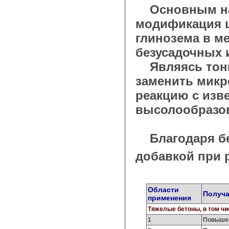
Основным нап
модификация 
глинозема в ме
безусадочных 
Являясь тонк
заменить микр
реакцию с изв
высолообразо
Благодаря бел
добавкой при 
Области
Получ
применения
Тяжелые бетоны, в том ч
1
Повышен