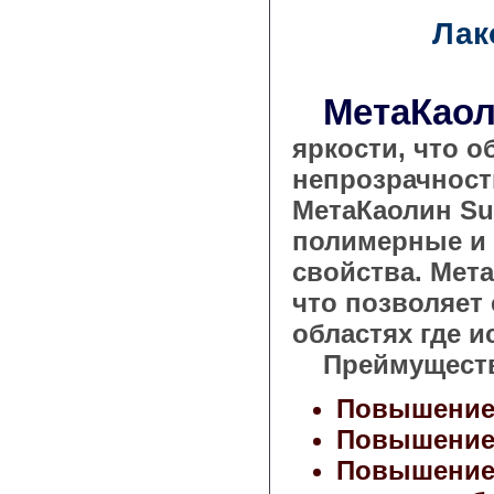
Лак
МетаКао
яркости, что 
непрозрачност
МетаКаолин Su
полимерные и 
свойства. Мет
что позволяет 
областях где 
Преймущества
Повышение 
Повышение 
Повышение 