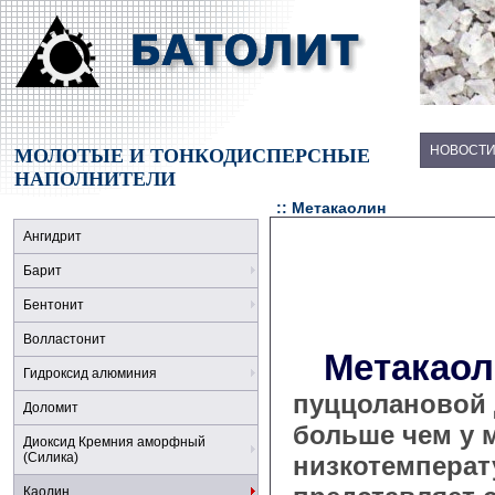
НОВОСТ
МОЛОТЫЕ И ТОНКОДИСПЕРСНЫЕ
НАПОЛНИТЕЛИ
:: Метакаолин
Ангидрит
Барит
Бентонит
Волластонит
Метакао
Гидроксид алюминия
пуццолановой 
Доломит
больше чем у 
Диоксид Кремния аморфный
(Силика)
низкотемперату
Каолин