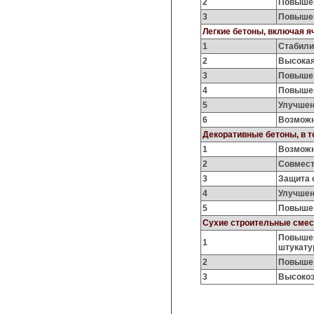
2
Повышен
3
Повышен
Легкие бетоны, включая я
1
Стабили
2
Высокая
3
Повышен
4
Повышен
5
Улучшен
6
Возможн
Декоративные бетоны, в т
1
Возможн
2
Совмест
3
Защита 
4
Улучшен
5
Повышен
Сухие строительные смес
Повышен
1
штукату
2
Повышен
3
Высокоэ