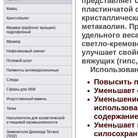
представляет 
пластинчатой 
Кварц
кристаллическ
Кристобалит
метакаолин. П
Мрамор (карбонат кальция)
гидрофобный
удельного веса
Мрамор
светло-кремов
улучшает свой
Нефелиновый сиенит
вяжущих (гипс,
Полевой шпат
Использовани
Пигменты антикоррозионные
Слюда
Повысить п
Уменьшает 
Сферы для ЛКМ
Уменьшение
Искусственный камень
использова
Тальк
содержание
Наполнители для косметической
и пищевой промышленности
Уменьшает 
силосохран
Заменители Диоксида Титана
(TiO2)