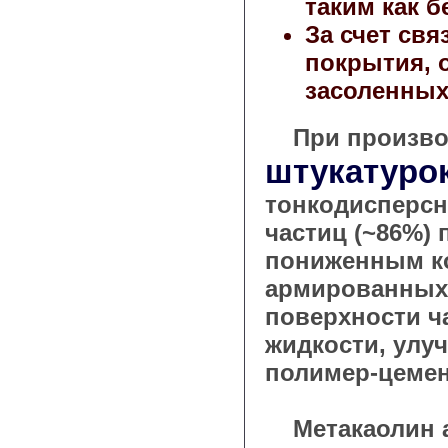
таким как б
За счет св
покрытия, 
засоленных
При произво
штукатуро
тонкодисперсн
частиц (~86%) 
пониженным ко
армированны
поверхности ч
жидкости, улу
полимер-цемен
Метакаолин а