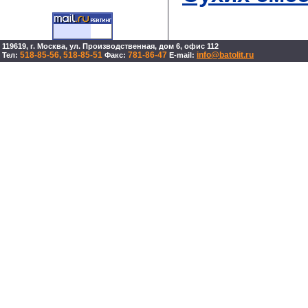
119619, г. Москва, ул. Производственная, дом 6, офис 112
518-85-56, 518-85-51
781-86-47
info@batolit.ru
Тел:
Факс:
E-mail: